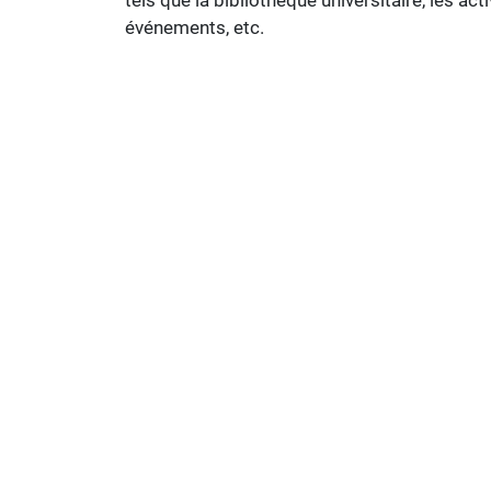
tels que la bibliothèque universitaire, les acti
événements, etc.