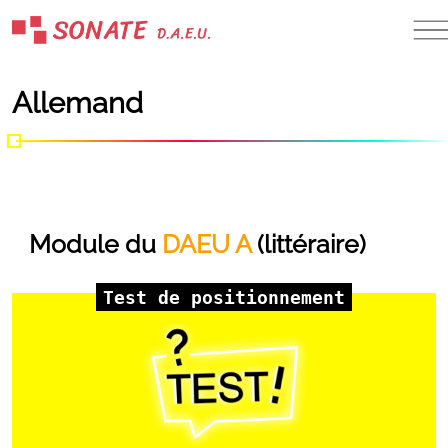
Skip
to
content
Allemand
Module du
DAEU A
(littéraire)
Test de positionnement